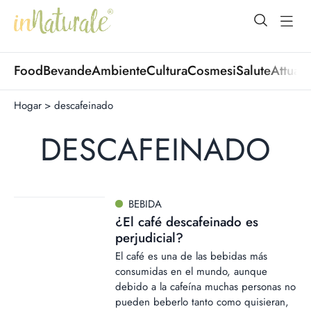
open Menu
open
Food
Bevande
Ambiente
Cultura
Cosmesi
Salute
Attuali
Hogar
>
descafeinado
DESCAFEINADO
BEBIDA
¿El café descafeinado es
perjudicial?
El café es una de las bebidas más
consumidas en el mundo, aunque
debido a la cafeína muchas personas no
pueden beberlo tanto como quisieran,