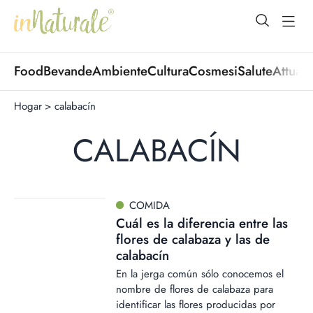
open Menu
open
Food
Bevande
Ambiente
Cultura
Cosmesi
Salute
Attuali
Hogar
>
calabacín
CALABACÍN
COMIDA
Cuál es la diferencia entre las
flores de calabaza y las de
calabacín
En la jerga común sólo conocemos el
nombre de flores de calabaza para
identificar las flores producidas por