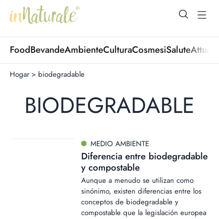
open Menu
open
Food
Bevande
Ambiente
Cultura
Cosmesi
Salute
Attuali
Hogar
>
biodegradable
BIODEGRADABLE
MEDIO AMBIENTE
Diferencia entre biodegradable
y compostable
Aunque a menudo se utilizan como
sinónimo, existen diferencias entre los
conceptos de biodegradable y
compostable que la legislación europea