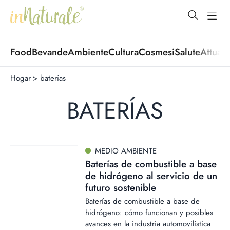
open Menu
open
Food
Bevande
Ambiente
Cultura
Cosmesi
Salute
Attuali
Hogar
>
baterías
BATERÍAS
MEDIO AMBIENTE
Baterías de combustible a base
de hidrógeno al servicio de un
futuro sostenible
Baterías de combustible a base de
hidrógeno: cómo funcionan y posibles
avances en la industria automovilística