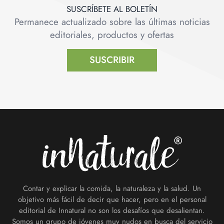
SUSCRÍBETE AL BOLETÍN
Permanece actualizado sobre las últimas noticias
editoriales, productos y ofertas
SUSCRIBIR
Footer
Contar y explicar la comida, la naturaleza y la salud. Un
objetivo más fácil de decir que hacer, pero en el personal
editorial de Innatural no son los desafíos que desalientan.
Somos un grupo de jóvenes muy nudos en busca del servicio