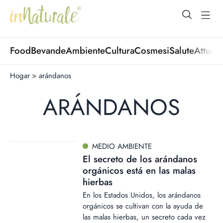
open Menu
open
Food
Bevande
Ambiente
Cultura
Cosmesi
Salute
Attuali
Hogar
>
arándanos
ARÁNDANOS
MEDIO AMBIENTE
El secreto de los arándanos
orgánicos está en las malas
hierbas
En los Estados Unidos, los arándanos
orgánicos se cultivan con la ayuda de
las malas hierbas, un secreto cada vez