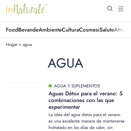
open Menu
open
Food
Bevande
Ambiente
Cultura
Cosmesi
Salute
Attuali
Hogar
>
agua
AGUA
AGUA Y SUPLEMENTOS
Aguas Détox para el verano: 5
combinaciones con las que
experimentar
La idea del agua detox para el verano
es una excelente manera de mantenerse
hidratado en los días de calor, sin