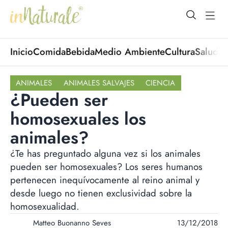
open Menu
open
Inicio
Comida
Bebida
Medio Ambiente
Cultura
Salud
No
ANIMALES
ANIMALES SALVAJES
CIENCIA
¿Pueden ser
homosexuales los
animales?
¿Te has preguntado alguna vez si los animales
pueden ser homosexuales? Los seres humanos
pertenecen inequívocamente al reino animal y
desde luego no tienen exclusividad sobre la
homosexualidad.
Matteo Buonanno Seves
13/12/2018