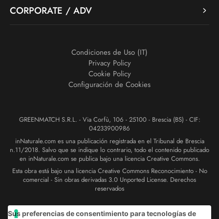
CORPORATE / ADV
Condiciones de Uso (IT)
Privacy Policy
Cookie Policy
Configuración de Cookies
GREENMATCH S.R.L. - Via Corfù, 106 - 25100 - Brescia (BS) - CIF:
04233900986
inNaturale.com es una publicación registrada en el Tribunal de Brescia
n.11/2018. Salvo que se indique lo contrario, todo el contenido publicado
en inNaturale.com se publica bajo una licencia Creative Commons.
Esta obra está bajo una licencia Creative Commons Reconocimiento - No
comercial - Sin obras derivadas 3.0 Unported License. Derechos
reservados
Sus preferencias de consentimiento para tecnologías de