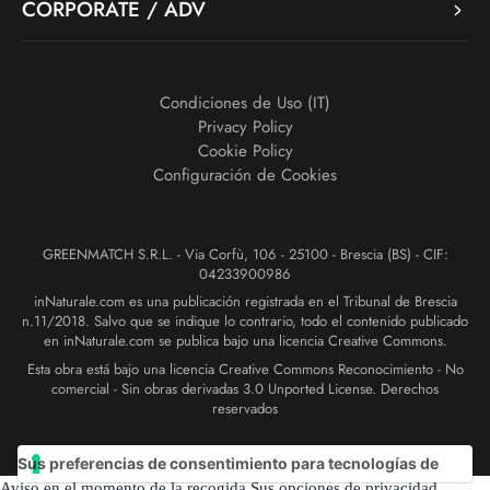
CORPORATE / ADV
Condiciones de Uso (IT)
Privacy Policy
Cookie Policy
Configuración de Cookies
GREENMATCH S.R.L. - Via Corfù, 106 - 25100 - Brescia (BS) - CIF:
04233900986
inNaturale.com es una publicación registrada en el Tribunal de Brescia
n.11/2018. Salvo que se indique lo contrario, todo el contenido publicado
en inNaturale.com se publica bajo una licencia Creative Commons.
Esta obra está bajo una licencia Creative Commons Reconocimiento - No
comercial - Sin obras derivadas 3.0 Unported License. Derechos
reservados
Sus preferencias de consentimiento para tecnologías de
Aviso en el momento de la recogida
Sus opciones de privacidad