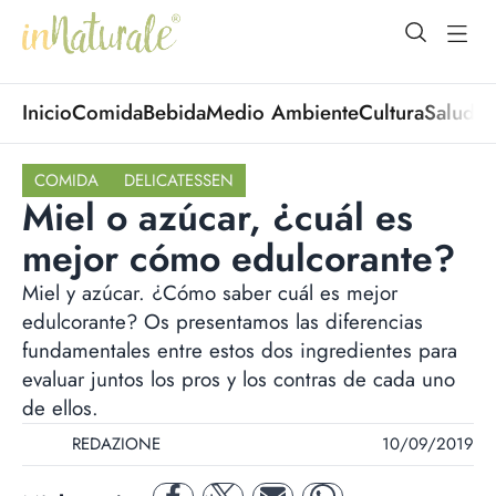
open Menu
open
Inicio
Comida
Bebida
Medio Ambiente
Cultura
Salud
No
COMIDA
DELICATESSEN
Miel o azúcar, ¿cuál es
mejor cómo edulcorante?
Miel y azúcar. ¿Cómo saber cuál es mejor
edulcorante? Os presentamos las diferencias
fundamentales entre estos dos ingredientes para
evaluar juntos los pros y los contras de cada uno
de ellos.
REDAZIONE
10/09/2019