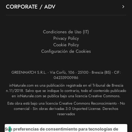
CORPORATE / ADV
Condiciones de Uso (IT)
Privacy Policy
Cookie Policy
Configuración de Cookies
GREENMATCH S.R.L. - Via Corfù, 106 - 25100 - Brescia (BS) - CIF:
04233900986
inNaturale.com es una publicación registrada en el Tribunal de Brescia
n.11/2018. Salvo que se indique lo contrario, todo el contenido publicado
en inNaturale.com se publica bajo una licencia Creative Commons.
Esta obra está bajo una licencia Creative Commons Reconocimiento - No
comercial - Sin obras derivadas 3.0 Unported License. Derechos
reservados
Sus preferencias de consentimiento para tecnologías de