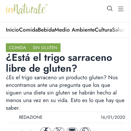
open Menu
open
Inicio
Comida
Bebida
Medio Ambiente
Cultura
Salud
No
COMIDA
SIN GLUTEN
¿Está el trigo sarraceno
libre de gluten?
¿Es el trigo sarraceno un producto gluten? Nos
encontramos ante una pregunta que los que
siguen una dieta sin gluten se habrán hecho al
menos una vez en su vida. Esto es lo que hay que
saber.
REDAZIONE
16/01/2020