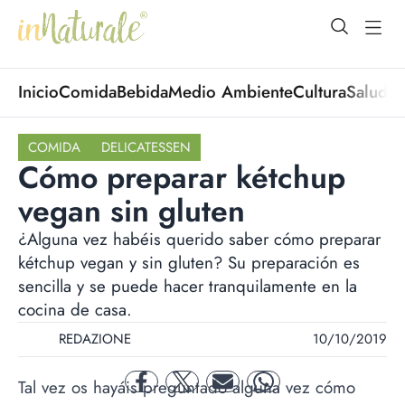
open Menu
open
Inicio
Comida
Bebida
Medio Ambiente
Cultura
Salud
No
COMIDA
DELICATESSEN
Cómo preparar kétchup
vegan sin gluten
¿Alguna vez habéis querido saber cómo preparar
kétchup vegan y sin gluten? Su preparación es
sencilla y se puede hacer tranquilamente en la
cocina de casa.
REDAZIONE
10/10/2019
Tal vez os hayáis preguntado alguna vez cómo
facebook
twitter
mail
whatsapp