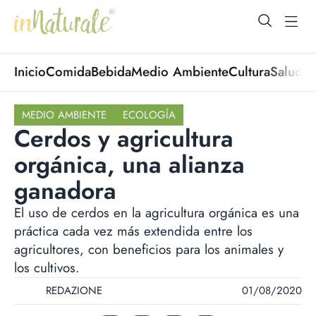
open Menu
open
Inicio
Comida
Bebida
Medio Ambiente
Cultura
Salud
No
MEDIO AMBIENTE
ECOLOGÍA
Cerdos y agricultura
orgánica, una alianza
ganadora
El uso de cerdos en la agricultura orgánica es una
práctica cada vez más extendida entre los
agricultores, con beneficios para los animales y
los cultivos.
REDAZIONE
01/08/2020