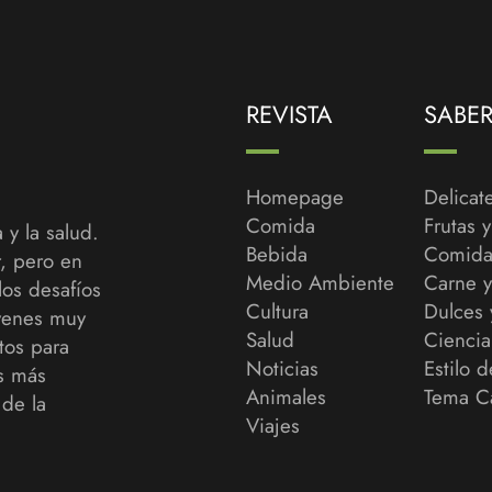
REVISTA
SABE
Homepage
Delicat
Comida
Frutas 
 y la salud.
Bebida
Comida
r, pero en
Medio Ambiente
Carne 
los desafíos
Cultura
Dulces 
venes muy
Salud
Ciencia
tos para
Noticias
Estilo d
as más
Animales
Tema C
de la
Viajes