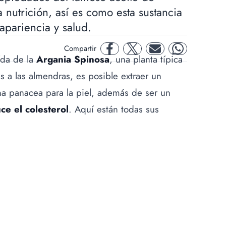
 nutrición, así es como esta sustancia
apariencia y salud.
Compartir
facebook
twitter
mail
whatsapp
ída de la
Argania Spinosa
, una planta típica
es a las almendras, es posible extraer un
na panacea para la
piel
, además de ser un
e el colesterol
. Aquí están todas sus