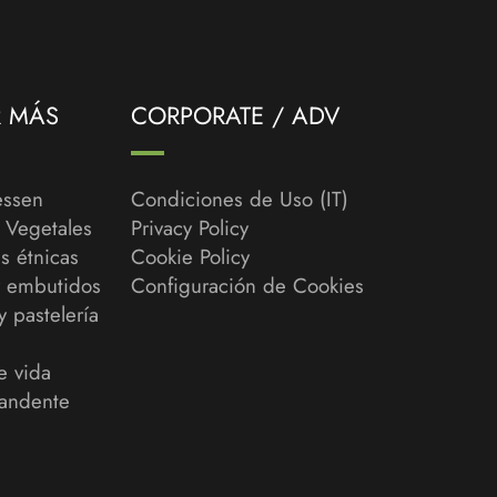
R MÁS
CORPORATE / ADV
essen
Condiciones de Uso (IT)
y Vegetales
Privacy Policy
s étnicas
Cookie Policy
y embutidos
Configuración de Cookies
y pastelería
e vida
andente